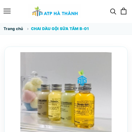
Trang chủ
CHAI DẦU GỘI SỮA TẮM B-01