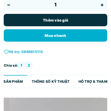
−
+
Thêm vào giỏ
Mua nhanh
Hỗ trợ: 0886615115
Chia sẻ:
f
Z
TẢ SẢN PHẨM
THÔNG SỐ KỸ THUẬT
HỖ TRỢ & THANH