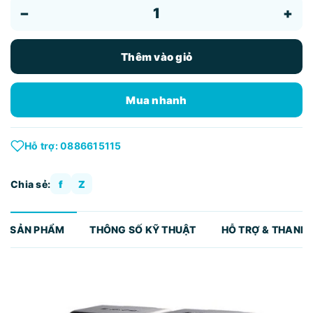
−
+
Thêm vào giỏ
Mua nhanh
Hỗ trợ: 0886615115
Chia sẻ:
f
Z
TẢ SẢN PHẨM
THÔNG SỐ KỸ THUẬT
HỖ TRỢ & THANH