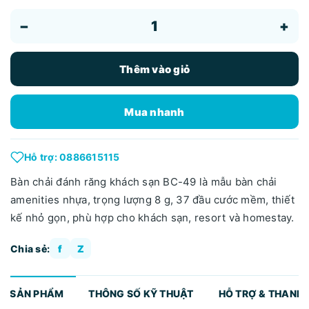
−
+
Thêm vào giỏ
Mua nhanh
Hỗ trợ: 0886615115
Bàn chải đánh răng khách sạn BC-49 là mẫu bàn chải
amenities nhựa, trọng lượng 8 g, 37 đầu cước mềm, thiết
kế nhỏ gọn, phù hợp cho khách sạn, resort và homestay.
Chia sẻ:
f
Z
TẢ SẢN PHẨM
THÔNG SỐ KỸ THUẬT
HỖ TRỢ & THANH